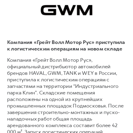
Тест-драйв
СЕРВИСНОЕ ОБСЛУЖИВАНИЕ
О дилере
Трейд-ин
Нулевое ТО
Наша команда
DARGO
DARGO X
Программа «Помощь на дороге»
Контакты
от 3 199 000 ₽
от 3 499 000 ₽
КРЕДИТ И СТРАХОВАНИЕ
Регламенты технического обслуживания
Компания «Грейт Волл Мотор Рус» приступила
Кредитный калькулятор
Электронный ПТС
к логистическим операциям на новом складе
Страхование
Компания «Грейт Волл Мотор Рус»,
официальный дистрибьютор автомобилей
Кредит
ПОДДЕРЖКА
брендов HAVAL, GWM, TANK и WEY в России,
F7
F7X
GWM Безопасность
от 2 899 000 ₽
от 3 599 000 ₽
приступила к логистическим операциям с
запчастями на территории “Индустриального
КОРПОРАТИВНЫМ КЛИЕНТАМ
Гарантия HAVAL
парка Клин”. Складские помещения
Для малого бизнеса
Мобильное приложение GWM
расположены на одной из крупнейших
Корпоративным клиентам
Программа «HAVAL Защита+»
промышленных площадок Подмосковья. После
завершения строительно-монтажных и пуско-
Крупным корпоративным клиентам
Руководства по эксплуатации
наладочных работ общая площадь
POER
от 3 449 000 ₽
Система управления автопарком
Подписки
арендованного комплекса составит более 42
000 м². Запуск логистических операций