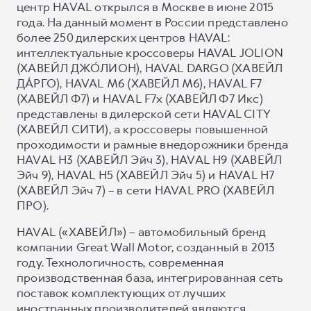
центр HAVAL открылся в Москве в июне 2015
года. На данный момент в России представлено
более 250 дилерских центров HAVAL:
интеллектуальные кроссоверы HAVAL JOLION
(ХАВЕЙЛ ДЖО́ЛИОН), HAVAL DARGO (ХАВЕЙЛ
ДА́РГО), HAVAL М6 (ХАВЕЙЛ M6), HAVAL F7
(ХАВЕЙЛ Ф7) и HAVAL F7x (ХАВЕЙЛ Ф7 Икс)
представлены в дилерской сети HAVAL CITY
(ХАВЕЙЛ СИТИ), а кроссоверы повышенной
проходимости и рамные внедорожники бренда
HAVAL H3 (ХАВЕЙЛ Эйч 3), HAVAL H9 (ХАВЕЙЛ
Эйч 9), HAVAL H5 (ХАВЕЙЛ Эйч 5) и HAVAL H7
(ХАВЕЙЛ Эйч 7) – в сети HAVAL PRO (ХАВЕЙЛ
ПРО).
HAVAL («ХАВЕЙЛ») – автомобильный бренд
компании Great Wall Motor, созданный в 2013
году. Технологичность, современная
производственная база, интегрированная сеть
поставок комплектующих от лучших
иностранных производителей являются