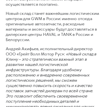
Сервис для корпоративных клиентов
осуществляется поэтапно.
HAVAL Лизинг
АКСЕССУАРЫ HAVAL
Новый склад станет важнейшим логистическим
Автомобильные аксессуары
центром для GWM в России: именно отсюда
оригинальные автозапчасти, расходные
АКСЕССУАРЫ HAVAL
Коллекция CITY
материалы и аксессуары будут доставляться в
Автомобильные аксессуары
Коллекция Базовая
дилерские центры HAVAL и TANK в России и
Коллекция CITY
Коллекция Детская
Белоруссии.
Коллекция Базовая
Андрей Акифьев, исполнительный директор
ООО «Грейт Волл Мотор Рус»:
«Новый склад в
Коллекция Детская
Клину – это стратегически важный этап в
развитии нашей логистической
инфраструктуры. Благодаря удобному
расположению и внедрению современных
логистических решений, мы сможем
существенно повысить скорость и качество
поставок запчастей дилерам по всей стране.
Это позволит обеспечить своевременное
поступление необходимых деталей и
минимизировать время ожидания для наших