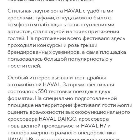
Сервис для корпоративных клиентов
Cтильная лаунж-зона HAVAL с удобными
HAVAL Лизинг
АКСЕССУАРЫ HAVAL
креслами-пуфами, откуда можно было с
Автомобильные аксессуары
комфортом наблюдать за выступлениями
артистов, стала одной из точек притяжения
АКСЕССУАРЫ HAVAL
Коллекция CITY
гостей. На протяжении всего фестиваля здесь
Автомобильные аксессуары
Коллекция Базовая
проходили конкурсы и розыгрыши
Коллекция CITY
Коллекция Детская
брендированных сувениров, а сама площадка
пользовалась большой популярностью у
Коллекция Базовая
посетителей.
Коллекция Детская
Особый интерес вызвали тест-драйвы
автомобилей HAVAL. За время фестиваля
состоялось 550 тестовых поездок в двух
форматах. На специально подготовленной
площадке на территории фестиваля гости могли
оценить возможности высокофункционального
кроссовера HAVAL DARGO, кроссовера
повышенной проходимости HAVAL H7 и
полноразмерного рамного внедорожника
HAVAL H9 при преодолении искусственных