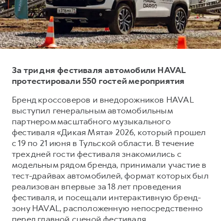
Тест-драйв
СЕРВИСНОЕ ОБСЛУЖИВАНИЕ
О дилере
Трейд-ин
Нулевое ТО
Наша команда
DARGO
DARGO X
Программа «Помощь на дороге»
Контакты
от 3 199 000 ₽
от 3 499 000 ₽
КРЕДИТ И СТРАХОВАНИЕ
Регламенты технического обслуживания
За три дня фестиваля автомобили HAVAL
Кредитный калькулятор
Электронный ПТС
протестировали 550 гостей мероприятия
Страхование
Бренд кроссоверов и внедорожников HAVAL
выступил генеральным автомобильным
Кредит
ПОДДЕРЖКА
партнером масштабного музыкального
F7
F7X
GWM Безопасность
от 2 899 000 ₽
от 3 599 000 ₽
фестиваля «Дикая Мята» 2026, который прошел
с 19 по 21 июня в Тульской области. В течение
КОРПОРАТИВНЫМ КЛИЕНТАМ
Гарантия HAVAL
трех дней гости фестиваля знакомились с
Для малого бизнеса
Мобильное приложение GWM
модельным рядом бренда, принимали участие в
Корпоративным клиентам
Программа «HAVAL Защита+»
тест-драйвах автомобилей, формат которых был
реализован впервые за 18 лет проведения
Крупным корпоративным клиентам
Руководства по эксплуатации
фестиваля, и посещали интерактивную бренд-
POER
от 3 449 000 ₽
Система управления автопарком
Подписки
зону HAVAL, расположенную непосредственно
перед главной сценой фестиваля.