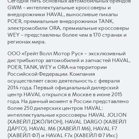
Сегодня пять основных автомобильных брендов
GWM – интеллектуальные кроссоверы и
внедорожники HAVAL, выносливые пикапы
POER, премиальные внедорожники TANK,
электромобили ORA, премиальные кроссоверы
WEY – представлены более чем в 170 странах и
регионах мира.
ООО «Грейт Волл Мотор Рус» – эксклюзивный
дистрибьютор автомобилей и запчастей HAVAL,
POER, TANK, WEY и ORA на территории
Российской Федерации. Компания
осуществляет свою деятельность с февраля
2014 года. Первый официальный дилерский
центр HAVAL открылся в Москве в июне 2015
года. На данный момент в России представлено
более 250 дилерских центров HAVAL:
интеллектуальные кроссоверы HAVAL JOLION
(ХАВЕЙЛ ДЖО́ЛИОН), HAVAL DARGO (ХАВЕЙЛ
ДА́РГО), HAVAL М6 (ХАВЕЙЛ M6), HAVAL F7
(ХАВЕЙЛ Ф7) и HAVAL F7x (ХАВЕЙЛ Ф7 Икс)